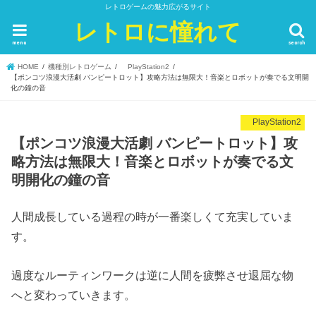
レトロゲームの魅力広がるサイト
レトロに憧れて
menu
search
HOME
機種別レトロゲーム
PlayStation2
【ポンコツ浪漫大活劇 バンピートロット】攻略方法は無限大！音楽とロボットが奏でる文明開
化の鐘の音
PlayStation2
【ポンコツ浪漫大活劇 バンピートロット】攻
略方法は無限大！音楽とロボットが奏でる文
明開化の鐘の音
人間成長している過程の時が一番楽しくて充実していま
す。
過度なルーティンワークは逆に人間を疲弊させ退屈な物
へと変わっていきます。