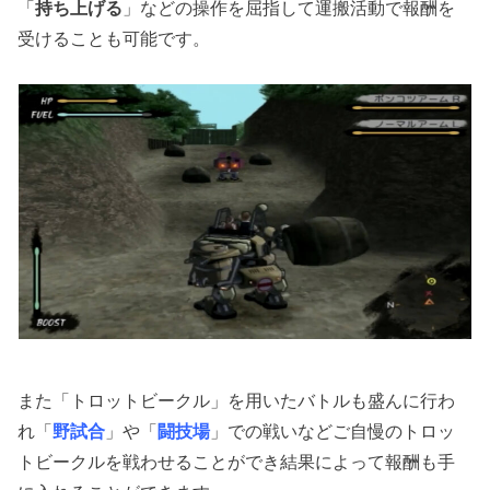
「
持ち上げる
」などの操作を屈指して運搬活動で報酬を
受けることも可能です。
また「トロットビークル」を用いたバトルも盛んに行わ
れ「
野試合
」や「
闘技場
」での戦いなどご自慢のトロッ
トビークルを戦わせることができ結果によって報酬も手