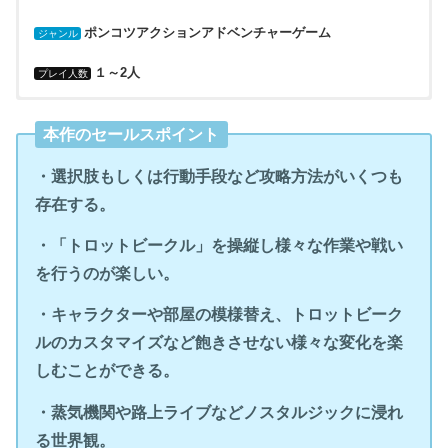
ポンコツアクションアドベンチャーゲーム
ジャンル
１～2人
プレイ人数
・アイレムソフトウェアエンジニアリング
・アイレムソフトウェアエンジニアリング
・2005年6月30日（通常版）
・PlayStation2（プレイステーション2）
・無
本作のセールスポイント
・2006年9月14日（愛コレ：ベスト版）
・選択肢もしくは行動手段など攻略方法がいくつも
存在する。
・「トロットビークル」を操縦し様々な作業や戦い
を行うのが楽しい。
・キャラクターや部屋の模様替え、トロットビーク
ルのカスタマイズなど飽きさせない様々な変化を楽
しむことができる。
・蒸気機関や路上ライブなどノスタルジックに浸れ
る世界観。