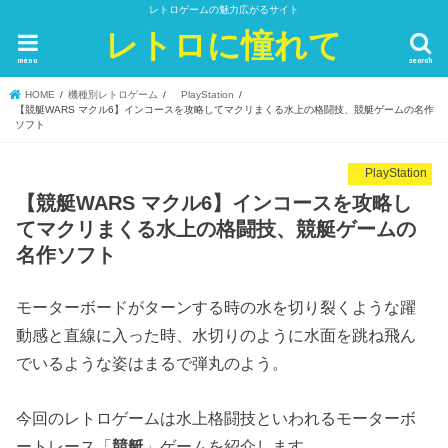
レトロゲームの魅力広がるサイト
レトロに憧れて
menu
search
HOME
機種別レトロゲーム
PlayStation
【競艇WARS マクル6】インコースを攻略してマクリまくる水上の格闘技、競艇ゲームの名作
ソフト
PlayStation
【競艇WARS マクル6】インコースを攻略し
てマクリまくる水上の格闘技、競艇ゲームの
名作ソフト
モーターボードがターンする時の水を切り裂くような躍
動感と直線に入った時、水切りのように水面を跳ね飛ん
でいるような姿はまるで弾丸のよう。
今回のレトロゲームは水上格闘技といわれるモーターボ
ートレース「
競艇
」ゲームを紹介します。