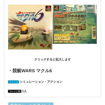
クリックすると拡大します
・競艇WARS マクル6
シミュレーション・アクション
ジャンル
1人
プレイ人数
・(株)エンターブレイン
・(株)エンターブレイン
・2002年7月25日
PlayStation（プレイステーション）
・無