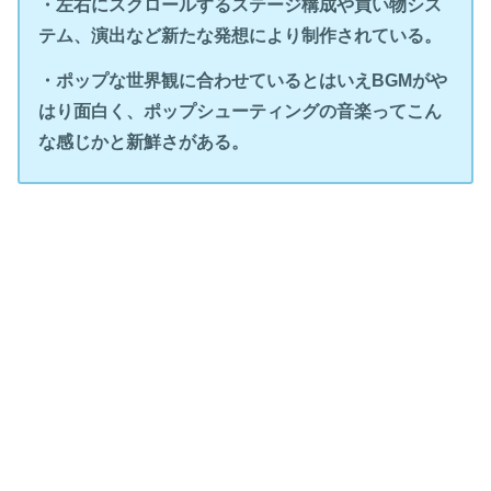
・左右にスクロールするステージ構成や買い物シス
・NECアベニュー（PCエンジン版）
テム、演出など新たな発想により制作されている。
・マイコンソフト（X68000版）
・1988年10月14日（PCエンジン版）
・PC Engine（PCエンジン）
・NSW版：アーケードアーカイブスで配信
・電波新聞社（X68000版）
・ポップな世界観に合わせているとはいえBGMがや
・ゲームのるつぼ（SS版）
・1989年8月4日（X68000版）
・X68000（X68000）
はり面白く、ポップシューティングの音楽ってこん
・3Dエイジス（PS2版）
・シムス（PS2版）
・1997年2月21日（SS版）
・SEGA SATURN（セガサターン）
な感じかと新鮮さがある。
・コナミ（PCエンジン mini版）
・エムツー（３DS版、PS3版、NSW版）
・1998年10月9日（PC版：【セガ メモリアルセレクション】に
・PC
収録）
・携帯
・2001年7月16日（携帯版：前編）
・PlayStation2（プレイステーション２）
・2001年8月6日（携帯版：後編）
・Wii（ウィー）
・2002年7月31日（携帯版）
・３DS（３ディーエス）
・2002年10月28日（携帯版：パート１）
・PlayStation3（プレイステーション３）
・2003年1月30日（携帯版：パート２）
・Nintendo Switch（ニンテンドースイッチ）
・2003年3月31日（携帯版：パート３）