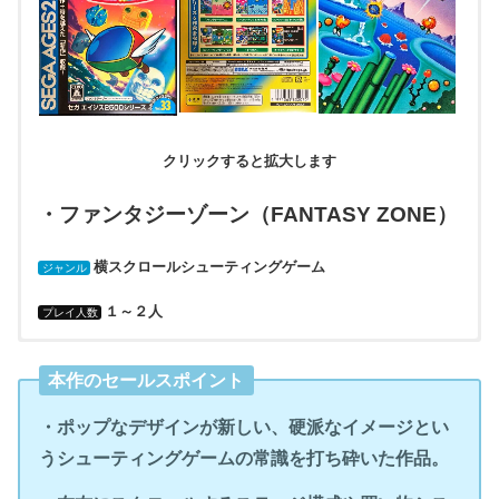
クリックすると拡大します
・ファンタジーゾーン（FANTASY ZONE）
横スクロールシューティングゲーム
ジャンル
１～２人
プレイ人数
・セガ（AC版、セガ・マークIII版、SS版、PC版、携帯版、Wii
・セガ（AC版、セガ・マークIII版、PC版、携帯版、Wii版）
・1986年3月（AC版）
・AC（アーケード）
・有
版、３DS版、PS3版、NSW版）
本作のセールスポイント
・ポニー（MSX版）
・1986年6月15日（セガ・マークIII版）
・SEGA MarkIII（セガ・マークIII版）
・Wii版：バーチャルコンソールで配信
・ポニー（MSX版）
・ポップなデザインが新しい、硬派なイメージとい
・サンソフト（FC版）
・1987年3月21日（MSX版）
・MSX（エムエスエックス）
・PS3版：【セガエイジス2500シリーズVol.33ファンタジーゾー
うシューティングゲームの常識を打ち砕いた作品。
・サンソフト（FC版）
ン コンプリートコレクション】に収録してプレイステーション
・ビッツラボラトリー（PCエンジン版）
・1987年7月20日（FC版）
・Family Computer（ファミリーコンピュータ）
アーカイブスとして配信