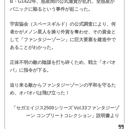
B・G1422年、惑星間の公式通貨が乱れ、全惑星が
・2015年12月23日（３DS版：【セガ3D復刻アーカイブス2】に
パニックに陥るという事件が起こった。
収録）
宇宙協会（スペースギルド）の公式調査により、何
・2019年11月28日（NSW版：アーケードアーカイブスで配信）
者かがメノン星人を操り外貨を奪わせ、その資金と
・2020年3月19日（PCエンジン mini版：PCエンジン mini本体
して「ファンタジーゾーン」に巨大要塞を建造中で
に収録）
あることがわかった。
正体不明の敵の陰謀を打ち砕くため、戦士「オパオ
パ」に指令が下る。
迫り来る敵からファンタジーゾーンの平和を守るた
め、オパオパは飛び立った！
「セガエイジス2500シリーズ Vol.33ファンタジーゾ
ーン コンプリートコレクション」説明書より