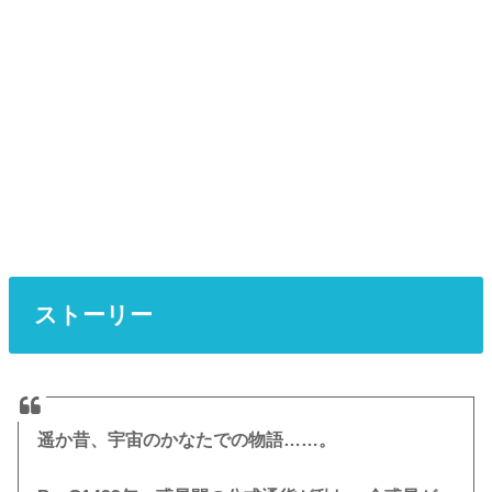
・PCエンジン mini（PCエンジンミニ）
・2003年8月28日（PS2版：【セガエイジス2500シリーズVol.3
ファンタジーゾーン】として発売）
・2007年4月18日（携帯版）
・2008年3月11日（Wii版：バーチャルコンソールで配信）
・2008年9月11日（PS2版：【セガエイジス2500シリーズVol.33
ファンタジーゾーン コンプリートコレクション】に収録）
・2014年3月19日（３DS版：【3D ファンタジーゾーン オパオパ
ブラザーズ】として発売）
ストーリー
・2014年4月16日（PS3版：【セガエイジス2500シリーズVol.33
ファンタジーゾーン コンプリートコレクション】に収録して配
信）
遥か昔、宇宙のかなたでの物語……。
・2014年12月18日（３DS版：【セガ3D復刻アーカイブス】に収
録）