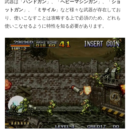
武器は「
ハンドガン
」、「
ヘビーマシンガン
」、「
ショ
ットガン
」、「
ミサイル
」など様々な武器が存在してお
り、使いこなすことは攻略する上で必須のため、どれも
使いこなせるように特性を知る必要があります。