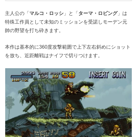
主人公の「
マルコ・ロッシ
」と「
ターマ・ロビング
」は
特殊工作員として未知のミッションを受諾しモーデン元
帥の野望を打ち砕きます。
本作は基本的に360度攻撃範囲で上下左右斜めにショット
を放ち、近距離戦はナイフで切りつけます。