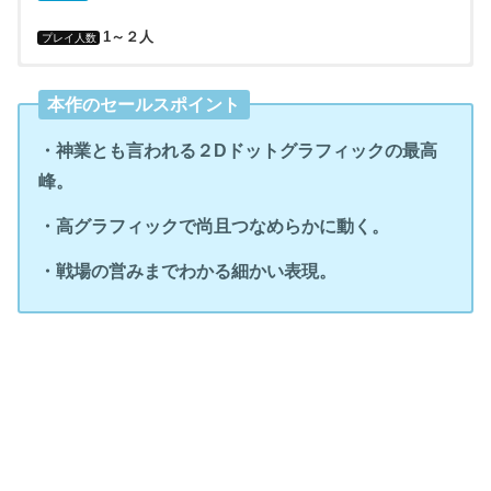
1～２人
プレイ人数
・SNK
・ナスカ（AC版、NG版）
・1996年（AC版）
・AC（アーケード）
・有
本作のセールスポイント
・ハムスター（PS4版、XboxOne版、NSW版）
・SNK
・1996年5月24日（NG版）
・NEOGEO（ネオジオ）
・PS3版、PSP版：「メタルスラッグコンプリート」に収録して
プレイステーションアーカイブスで配信
・神業とも言われる２Dドットグラフィックの最高
・D4エンタープライズ（Wiiバーチャルコンソール版）
・1996年7月05日（NGCD版）
・NEOGEO CD（ネオジオCD）
峰。
・Wii版：バーチャルコンソールで配信
・エムツー（PSP版、PS3版、PSVITA版）
・1997年4月4日（SS版）
・SEGA SATURN（セガサターン）
・高グラフィックで尚且つなめらかに動く。
・PSP版 DL版：「メタルスラッグコンプリート」に収録して
・1997年8月7日（PS版）
・PlayStation（プレイステーション）
配信
・戦場の営みまでわかる細かい表現。
・2005年7月4日（携帯版）
・携帯
・PSP版 DL版：「SNK ARCADE CLASSICS Vol.1」に収録し
て配信
・2006年6月29日（PS2版：３Dグラフィック版として発売）
・PlayStation2（プレイステーション２）
・PSP版、PS3版、PSVITA版：配信
・2007年2月22日（PSP版：「メタルスラッグコンプリート」に
・PlayStation Portable（プレイステーションポータブル）
収録して発売）
・PC版：プロジェクトEGGで配信
・PlayStation3（プレイステーション３）
・2007年5月31日（PS2版：「メタルスラッグコンプリート」に
・PS3版：「メタルスラッグコンプリート」に収録してプレイス