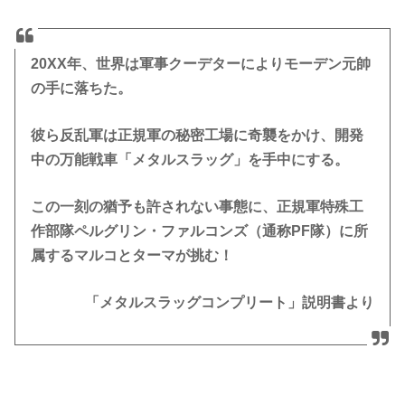
・2011年6月28日（PC版：プロジェクトEGGで配信）
・2015年8月19日（PS3版：「メタルスラッグコンプリート」に
20XX年、世界は軍事クーデターによりモーデン元帥
収録してプレイステーションアーカイブスで配信）
の手に落ちた。
・2016年11月24日（PS4版：アーケードアーカイブスで配信）
彼ら反乱軍は正規軍の秘密工場に奇襲をかけ、開発
・2017年3月2日（XboxOne版：アーケードアーカイブスで配
中の万能戦車「メタルスラッグ」を手中にする。
信）
・2017年3月30日（NSW版：アーケードアーカイブスで配信）
この一刻の猶予も許されない事態に、正規軍特殊工
作部隊ペルグリン・ファルコンズ（通称PF隊）に所
属するマルコとターマが挑む！
「メタルスラッグコンプリート」説明書より