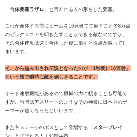
「
合体要塞ラザロ
」と言われる人の形をした要塞。
これが合体する前にビームを16発当てて倒すことで8万点
のビックスコアを叩きだすことができる敵なのですが、
その合体速度は速く合体した後に倒すと得点が減ってし
まいます。
そこから編み出され伝説となったのが「1秒間に16連射」
という技で瞬時に敵を倒しきることです。
オート連射機能があるので機械の力に頼ることも可能で
すが、当時はアスリートのようなその神業に日本中のゲ
ーマーが熱くなったといいます。
また各ステージのボスとして登場する「
スターブレイ
ン
」と呼ばれる人工知能兵器。