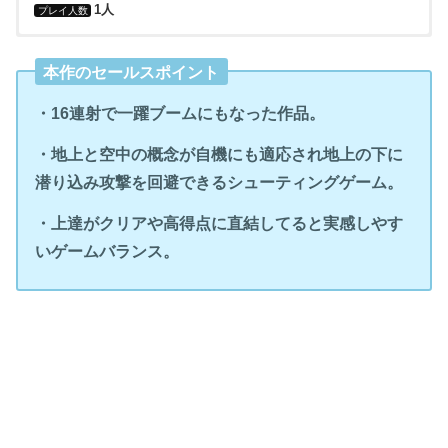
1人
プレイ人数
・ハドソン
・ハドソン
・1986年6月13日（FC版）
・FamilyComputer（ファミリーコンピュータ）
・有
本作のセールスポイント
・アイレボ（PC版）
・1986年（MSX版）
・MSX（エムエスエックス）
・Wii版：バーチャルコンソール
・16連射で一躍ブームにもなった作品。
・KDE（Wii版、N3DS版）
・1995年7月7日（SFC版：【キャラバン シューティングコレク
・SuperFamicom（スーパーファミコン）
・NSW版：ファミリーコンピュータ Nintendo Switch Online
ション】として発売）
・地上と空中の概念が自機にも適応され地上の下に
・任天堂（NSW版）
・携帯版
潜り込み攻撃を回避できるシューティングゲーム。
・2001年1月26日（携帯版）
・NintendoGamecube（ニンテンドーゲームキューブ）
・上達がクリアや高得点に直結してると実感しやす
・2003年11月10日（GC版：【ハドソンセレクションVol.2スター
いゲームバランス。
・PlayStation2（プレイステーション２）
ソルジャー】として発売）
・GameboyAdvance（ゲームボーイアドバンス）
・2003年11月27日（PS2版：【ハドソンセレクションVol.2スタ
ーソルジャー】として発売）
・PC
・2004年2月14日（GBA版）
・PlayStationPortable（プレイステーションポータブル）
・2004年3月2日（携帯版：【スターソルジャーspecial+】とし
・Wii（ウィー）
て配信）