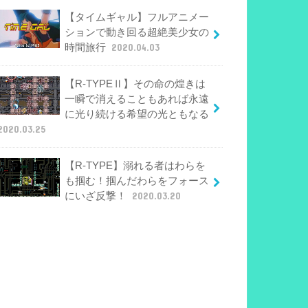
【タイムギャル】フルアニメー
ションで動き回る超絶美少女の
時間旅行
2020.04.03
【R-TYPEⅡ】その命の煌きは
一瞬で消えることもあれば永遠
に光り続ける希望の光ともなる
2020.03.25
【R-TYPE】溺れる者はわらを
も掴む！掴んだわらをフォース
にいざ反撃！
2020.03.20