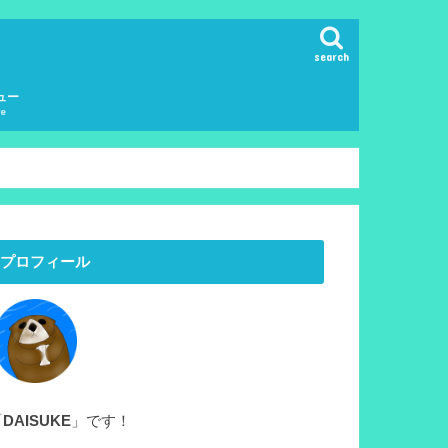
search
ュー
re
プロフィール
「
DAISUKE
」です！