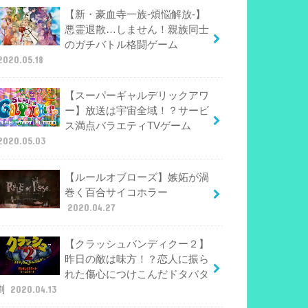
【新・豪血寺一族-煩悩解放-】
悪霊退散…しません！親族同士
のガチバトル格闘ゲーム
2020.05.18
【スーパーギャルデリックアワ
ー】放送は宇宙全域！？サービ
ス満点バラエティTVゲーム
2020.05.03
【ルールオブローズ】嫉妬が渦
巻く百合サイコホラー
2020.04.27
【クラッシュバンディクー２】
昨日の敵は味方！？恋人に振ら
れた傷心につけこんだドタバタ
劇
2020.04.13