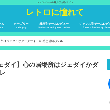
レトロゲームの魅力広がるサイト
レトロに憧れて
ーム
カテゴリー
機種別ゲームレビュー
ジャンル別ゲームレビ
me
category
Model-based game review
Games Review by Gen
機種別レトロゲーム
ジャンル別レトロゲーム
ゲーム感想・考察
雑談
アニメ
映画
ライブ
スーパーファミコン
３DO
ネオジオ
ネオジオCD
セガ・マークⅢ
メガドライブ
ゲームギア
メガCD
セガサターン
ドリームキャスト
ゲームキューブ
PlayStation
PlayStation2
Wii
Xbox
Xbox360
Nintendo DS
アーカイブス（PSN）
PC
RPG
アクション
FPS
格闘
アドベンチャー
シミュレーション
シューティング
スポーツ
レーシング
音楽
パズル
テーブルゲーム
所はジェダイかダークサイドか 感想 微ネタバレ
ジェダイ】心の居場所はジェダイかダ
バレ