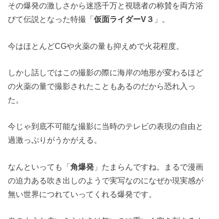
その爆発の激しさから迷惑千万と視聴者の称賛を両方浴
びて伝説となった特撮「
仮面ライダーV３
」。
今はほとんどCGや火薬の量も抑えめで火花程度。
しかし話しではこの撮影の際に海岸の地形が変わるほど
の火薬の量で撮影されたこともあるのだから恐れ入っ
た。
今じゃ到底不可能な撮影に当時のテレビの表現の自由と
過激っぷりがうかがえる。
なんといっても「
角爆発
」たまらんですね。まるで漫画
の迫力ある吹き出しのようで実写なのになぜか現実感が
無い世界につれていってくれる爆発です。