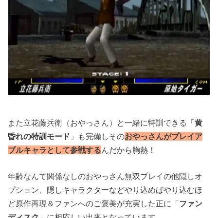
また立花藤兵衛（おやっさん）と一緒に特訓できる「
黄
昏れの特訓モード
」も完備しその
おやっさんがプレイア
ブルキャラとして参戦する
んだから胸熱！
年齢なんて関係なしのおやっさん無双プレイの他隠しオ
プション、隠しキャラクターなどやり込めばやり込むほ
ど原作再現＆ファンへのご褒美が充実した正に「
ファン
ディスク
」に相応しい出来となっています。