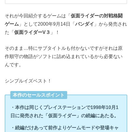
・バンダイ
・KAZe
・2000年9月14日
・PlayStation（プレイステーション）
・無
それが今回紹介するゲームは「
仮面ライダーの対戦格闘
ゲーム
」として2000年9月14日「
バンダイ
」から発売され
た「
仮面ライダーV３
」！
そのまま…特にサブタイトルも付かないですがそれは原
作順守の物語がソフトに詰め込まれているから必要ない
んです。
シンプルイズベスト！
本作のセールスポイント
・本作は同じくプレイステーションで1998年10月1
日に発売された「仮面ライダー」の続編にあたる。
・続編だけあって前作よりゲームモードや登場キャ